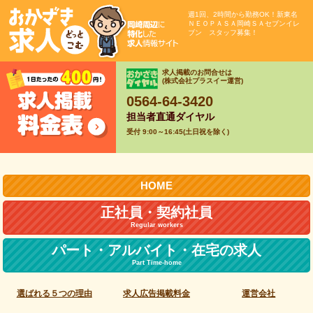
週1回、2時間から勤務OK！新東名
ＮＥＯＰＡＳＡ岡崎ＳＡセブンイレ
ブン スタッフ募集！
求人掲載のお問合せは
(株式会社プラスイー運営)
0564-64-3420
担当者直通ダイヤル
受付 9:00～16:45(土日祝を除く)
HOME
正社員・契約社員
Regular workers
パート・アルバイト・
在宅の求人
Part Time-home
選ばれる５つの理由
求人広告掲載料金
運営会社