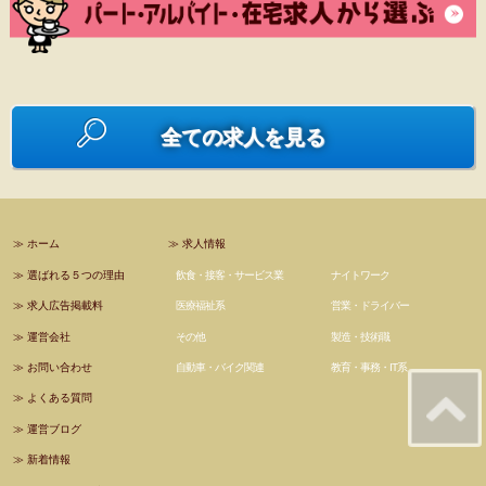
全ての求人を見る
≫
ホーム
≫
求人情報
≫
選ばれる５つの理由
飲食・接客・サービス業
ナイトワーク
≫
求人広告掲載料
医療福祉系
営業・ドライバー
≫
運営会社
その他
製造・技術職
≫
お問い合わせ
自動車・バイク関連
教育・事務・IT系
≫
よくある質問
≫
運営ブログ
≫
新着情報