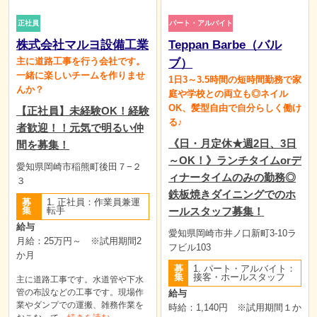
正社員
パート・アルバイト
株式会社マルヨ設備工業
Teppan Barbe（バル
主に道路工事を行う会社です。
ブ）
一緒に楽しいチームを作りませ
1日3～3.5時間の短時間勤務で家
んか？
庭や学校との両立も◎ネイル
OK、髪型自由で自分らしく働け
【正社員】未経験OK！経験
る♪
者歓迎！！元気で明るい仲
《日・月定休★週2日、3日
間を募集！
～OK！》ランチタイムorデ
愛知県岡崎市稲熊町後田７−２
ィナータイムのみの勤務◎
３
鉄板焼きダイニングでのホ
募
1. 正社員：作業員兼運
ールスタッフ募集！
集
転手
給与
愛知県岡崎市井ノ口新町3-10ラ
月給：25万円～ ※試用期間2
フビル103
か月
募
1. パート・アルバイト：
集
接客・ホールスタッフ
主に道路工事です。水道管や下水
管の布設などの工事です。現場作
給与
業やダンプでの運搬、雑務作業を
時給：1,140円 ※試用期間１か