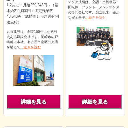
テクア技研は、空調・空気機器・
1.2共に：月給259,543円～（基
回転体・プラント・メンテナンス
本給211,000円＋固定残業代
の専門会社です。創立以来、確か
48,543円（30時間）※超過分別
な安全基準
…続きを読む
途支給）
丸ヨ建設は、創業100年になる歴
史ある建設会社です。岡崎市の戸
崎町に本社、名古屋市南区に支店
を構えて
…続きを読む
詳細を見る
詳細を見る