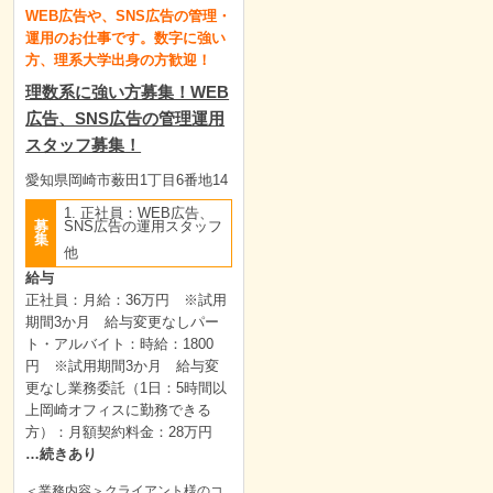
WEB広告や、SNS広告の管理・
運用のお仕事です。数字に強い
方、理系大学出身の方歓迎！
理数系に強い方募集！WEB
広告、SNS広告の管理運用
スタッフ募集！
愛知県岡崎市薮田1丁目6番地14
1. 正社員：WEB広告、
募
SNS広告の運用スタッフ
集
他
給与
正社員：月給：36万円 ※試用
期間3か月 給与変更なしパー
ト・アルバイト：時給：1800
円 ※試用期間3か月 給与変
更なし業務委託（1日：5時間以
上岡崎オフィスに勤務できる
方）：月額契約料金：28万円
…続きあり
＜業務内容＞クライアント様のコ