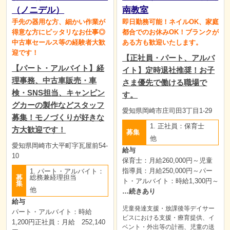
（ノニデル）
南教室
手先の器用な方、細かい作業が
即日勤務可能！ネイルOK、家庭
得意な方にピッタリなお仕事◎
都合でのお休みOK！ブランクが
中古車セールス等の経験者大歓
ある方も歓迎いたします。
迎です！
【正社員・パート、アルバ
【パート・アルバイト】経
イト】定時退社推奨！お子
理事務、中古車販売・車
さま優先で働ける職場で
検・SNS担当、キャンピン
す。
グカーの製作などスタッフ
愛知県岡崎市庄司田3丁目1-29
募集！モノづくりが好きな
1. 正社員：保育士
方大歓迎です！
募集
他
愛知県岡崎市大平町字瓦屋前54-
給与
10
保育士：月給260,000円～児童
指導員：月給250,000円～パー
1. パート・アルバイト：
募
総務兼経理担当
ト・アルバイト：時給1,300円～
集
他
…続きあり
給与
児童発達支援・放課後等デイサー
パート・アルバイト：時給
ビスにおける支援・療育提供、イ
1,200円正社員：月給 252,140
ベント・外出等の計画、児童の送