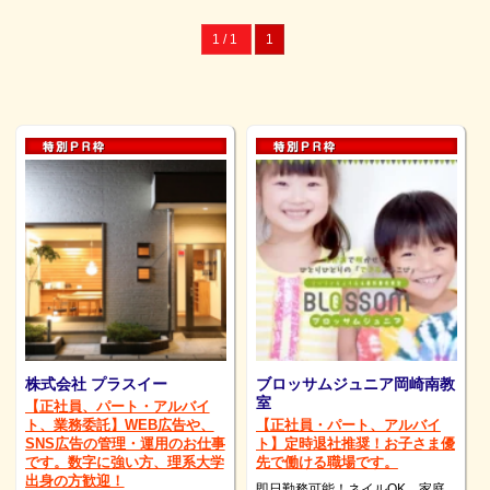
1 / 1
1
株式会社 プラスイー
ブロッサムジュニア岡崎南教
室
【正社員、パート・アルバイ
ト、業務委託】WEB広告や、
【正社員・パート、アルバイ
SNS広告の管理・運用のお仕事
ト】定時退社推奨！お子さま優
です。数字に強い方、理系大学
先で働ける職場です。
出身の方歓迎！
即日勤務可能！ネイルOK、家庭