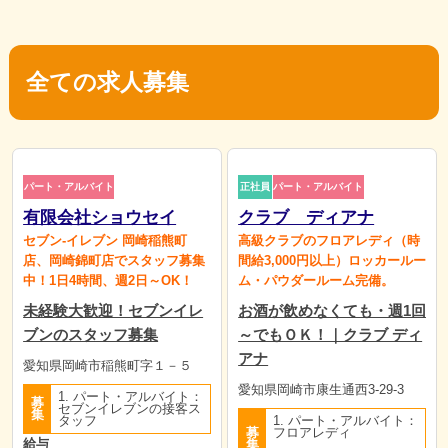
全ての求人募集
パート・アルバイト
正社員
パート・アルバイト
有限会社ショウセイ
クラブ ディアナ
セブン-イレブン 岡崎稲熊町
高級クラブのフロアレディ（時
店、岡崎錦町店でスタッフ募集
間給3,000円以上）ロッカールー
中！1日4時間、週2日～OK！
ム・パウダールーム完備。
未経験大歓迎！セブンイレ
お酒が飲めなくても・週1回
ブンのスタッフ募集
～でもＯＫ！｜クラブ ディ
アナ
愛知県岡崎市稲熊町字１－５
愛知県岡崎市康生通西3-29-3
1. パート・アルバイト：
募
セブンイレブンの接客ス
集
タッフ
1. パート・アルバイト：
募
フロアレディ
給与
集