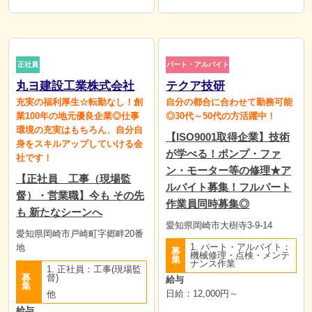
正社員
パート・アルバイト
丸ヨ建設工業株式会社
テクア技研
充実の福利厚生☆転勤なし！創
自分の都合に合わせて勤務可能
業100年の地元優良企業◎仕事
◎30代～50代の方活躍中！
環境の充実はもちろん、自分自
【ISO9001取得企業】技術
身をスキルアップしていける会
が学べる！ポンプ・ファ
社です！
ン・モーター等の修理★ア
【正社員 工事（現場監
ルバイト募集！フルパート
督）・営業職】今も その先
作業員同時募集◎
も 新たなシーンへ
愛知県岡崎市大樹寺3-9-14
愛知県岡崎市戸崎町字郷畔20番
1. パート・アルバイト：
地
募
機械修理・点検・メンテ
集
ナンス作業
1. 正社員：工事(現場監
募
督)
給与
集
日給：12,000円～
他
給与