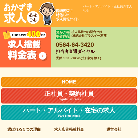
パート・アルバイト・正社員の求人
なら
求人掲載のお問合せは
(株式会社プラスイー運営)
0564-64-3420
担当者直通ダイヤル
受付 9:00～16:45(土日祝を除く)
HOME
正社員・契約社員
Regular workers
パート・アルバイト・
在宅の求人
Part Time-home
選ばれる５つの理由
求人広告掲載料金
運営会社