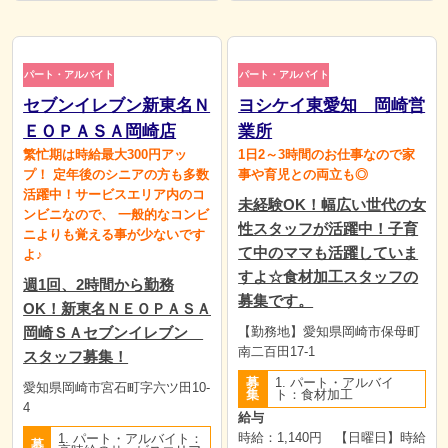
パート・アルバイト
パート・アルバイト
セブンイレブン新東名Ｎ
ヨシケイ東愛知 岡崎営
ＥＯＰＡＳＡ岡崎店
業所
繁忙期は時給最大300円アッ
1日2～3時間のお仕事なので家
プ！ 定年後のシニアの方も多数
事や育児との両立も◎
活躍中！サービスエリア内のコ
未経験OK！幅広い世代の女
ンビニなので、 一般的なコンビ
性スタッフが活躍中！子育
ニよりも覚える事が少ないです
て中のママも活躍していま
よ♪
すよ☆食材加工スタッフの
週1回、2時間から勤務
募集です。
OK！新東名ＮＥＯＰＡＳＡ
岡崎ＳＡセブンイレブン
【勤務地】愛知県岡崎市保母町
南二百田17-1
スタッフ募集！
募
1. パート・アルバイ
愛知県岡崎市宮石町字六ツ田10-
集
ト：食材加工
4
給与
時給：1,140円 【日曜日】時給
1. パート・アルバイト：
募