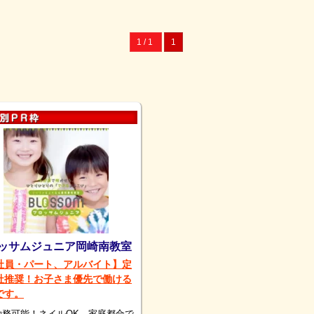
1 / 1
1
ッサムジュニア岡崎南教室
社員・パート、アルバイト】定
社推奨！お子さま優先で働ける
です。
勤務可能！ネイルOK、家庭都合で