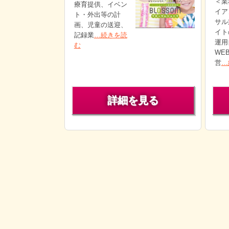
＜業
療育提供、イベン
イア
ト・外出等の計
サル
画、児童の送迎、
イト
記録業
…続きを読
運用
む
WE
営
…
詳細を見る