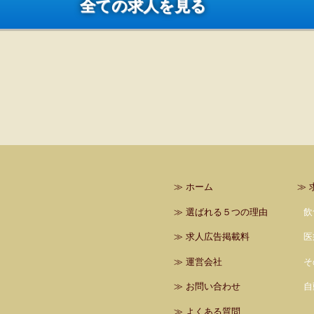
全ての求人を見る
≫
ホーム
≫
≫
選ばれる５つの理由
飲
≫
求人広告掲載料
医
≫
運営会社
そ
≫
お問い合わせ
自
≫
よくある質問