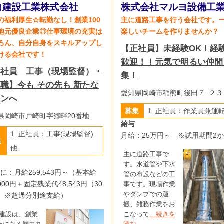
ヨ建設工業株式会社
株式会社マルヨ設備工
の福利厚生☆転勤なし！創業100
主に道路工事を行う会社です。
地元優良企業◎仕事環境の充実は
楽しいチームを作りませんか？
ろん、自分自身をスキルアップし
【正社員】未経験OK！経
ける会社です！
歓迎！！元気で明るい仲間
正社員 工事（現場監督）・
集！
職】今も その先も 新たな
愛知県岡崎市稲熊町後田７−２３
ーンへ
募集
1. 正社員：作業員兼運
県岡崎市戸崎町字郷畔20番地
給与
1. 正社員：工事(現場監督)
月給：25万円～ ※試用期間2
集
他
主に道路工事で
す。水道管や下水
共に：月給259,543円～（基本給
管の布設などの工
,000円＋固定残業代48,543円（30
事です。現場作業
やダンプでの運
）※超過分別途支給）
搬、雑務作業をお
建設は、創業
こなって
…続きを