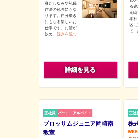
10
身だしなみや礼儀
る建
作法の勉強にもな
岡崎
ります。自分磨き
本社
にもなる楽しいお
区に
仕事です。お酒が
て
…
飲め
…続きを読む
詳細を見る
正社員
パート・アルバイト
正社
ブロッサムジュニア岡崎南
株
WE
教室