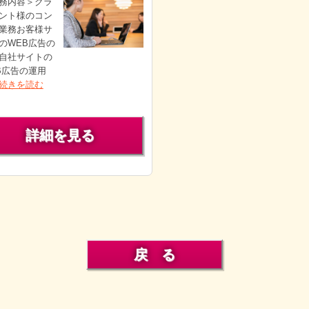
務内容＞クラ
ント様のコン
業務お客様サ
のWEB広告の
自社サイトの
B広告の運用
続きを読む
詳細を見る
戻 る