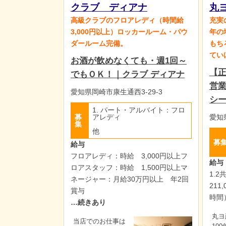
クラブ ディアナ
丸
高級クラブのフロアレディ（時間給
充実
3,000円以上）ロッカールーム・パウ
年の
ダールーム完備。
もち
てい
お酒が飲めなくても・週1回～
【
でもＯＫ！｜クラブ ディアナ
営業
愛知県岡崎市康生通西3-29-3
シ
1. パート・アルバイト：フロ
募
アレディ
愛知
集
他
募
給与
フロアレディ：時給 3,000円以上フ
給与
ロアスタッフ：時給 1,500円以上マ
1.2
ネージャー：月給30万円以上 年2回
211
賞与
時間
…続きあり
丸ヨ
当店でのお仕事は