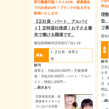
のお
即日勤務可能！ネイルOK、家庭都合
学出
でのお休みOK！ブランクがある方も
歓迎いたします。
理数
告、
【正社員・パート、アルバイ
フ
ト】定時退社推奨！お子さま優
先で働ける職場です。
愛知
愛知県岡崎市庄司田3丁目1-29
募
集
1. 正社員：保育士
募集
他
給与
給与
正社
保育士：月給260,000円～児童指導
か月
員：月給250,000円～パート・アルバ
ト：
イト：時給1,300円～
月 
…続きあり
間以
方）
児童発達支援・放
…続
課後等デイサービ
スにおける支援・