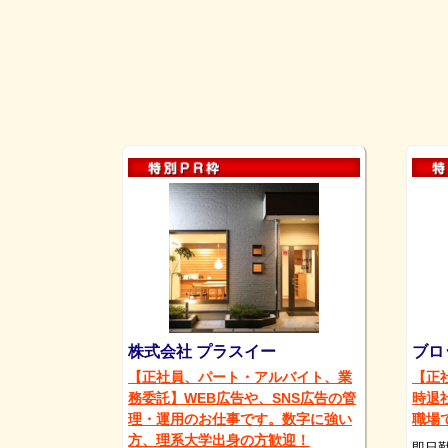
株式会社 プラスイー
ブロ
【正社員、パート・アルバイト、業
【正
務委託】WEB広告や、SNS広告の管
時退
理・運用のお仕事です。数字に強い
職場
方、理系大学出身の方歓迎！
即日