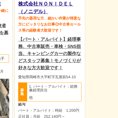
業
株式会社ＮＯＮＩＤＥＬ
一緒に
（ノニデル）
手先の器用な方、細かい作業が得意な
方にピッタリなお仕事◎中古車セール
験者
ス等の経験者大歓迎です！
を募
【パート・アルバイト】経理事
務、中古車販売・車検・SNS担
当、キャンピングカーの製作な
転手
どスタッフ募集！モノづくりが
好きな方大歓迎です！
か月
愛知県岡崎市大平町字瓦屋前54-10
1. パート・アルバイト：総務
募
兼経理担当
集
他
給与
パート・アルバイト：時給 1,200円
正社員：月給 252,140円～