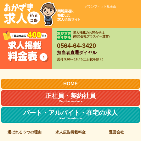
グランフィット覚王山
求人掲載のお問合せは
(株式会社プラスイー運営)
0564-64-3420
担当者直通ダイヤル
受付 9:00～16:45(土日祝を除く)
HOME
正社員・契約社員
Regular workers
パート・アルバイト・
在宅の求人
Part Time-home
選ばれる５つの理由
求人広告掲載料金
運営会社