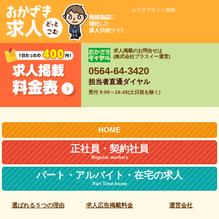
カラダデザイン岡崎
求人掲載のお問合せは
(株式会社プラスイー運営)
0564-64-3420
担当者直通ダイヤル
受付 9:00～16:45(土日祝を除く)
HOME
正社員・契約社員
Regular workers
パート・アルバイト・
在宅の求人
Part Time-home
選ばれる５つの理由
求人広告掲載料金
運営会社