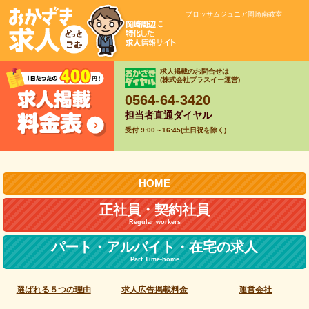
ブロッサムジュニア岡崎南教室
求人掲載のお問合せは
(株式会社プラスイー運営)
0564-64-3420
担当者直通ダイヤル
受付 9:00～16:45(土日祝を除く)
HOME
正社員・契約社員
Regular workers
パート・アルバイト・
在宅の求人
Part Time-home
選ばれる５つの理由
求人広告掲載料金
運営会社