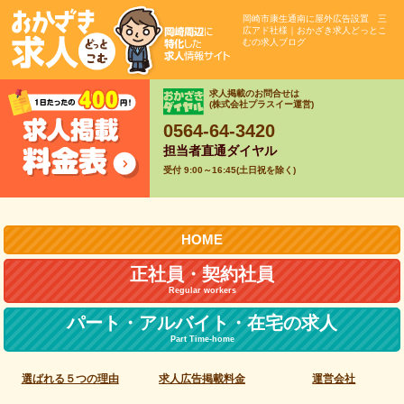
岡崎市康生通南に屋外広告設置 三
広アド社様｜おかざき求人どっとこ
むの求人ブログ
求人掲載のお問合せは
(株式会社プラスイー運営)
0564-64-3420
担当者直通ダイヤル
受付 9:00～16:45(土日祝を除く)
HOME
正社員・契約社員
Regular workers
パート・アルバイト・
在宅の求人
Part Time-home
選ばれる５つの理由
求人広告掲載料金
運営会社