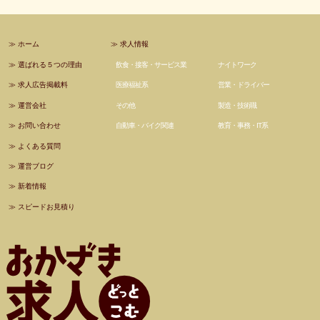
≫
ホーム
≫
求人情報
≫
選ばれる５つの理由
飲食・接客・サービス業
ナイトワーク
≫
求人広告掲載料
医療福祉系
営業・ドライバー
≫
運営会社
その他
製造・技術職
≫
お問い合わせ
自動車・バイク関連
教育・事務・IT系
≫
よくある質問
≫
運営ブログ
≫
新着情報
≫
スピードお見積り