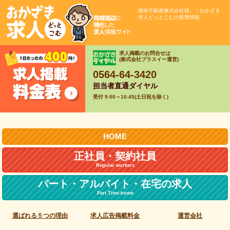
御幸不動産株式会社様。｜おかざき
求人どっとこむの新着情報
求人掲載のお問合せは
(株式会社プラスイー運営)
0564-64-3420
担当者直通ダイヤル
受付 9:00～16:45(土日祝を除く)
HOME
正社員・契約社員
Regular workers
パート・アルバイト・
在宅の求人
Part Time-home
選ばれる５つの理由
求人広告掲載料金
運営会社