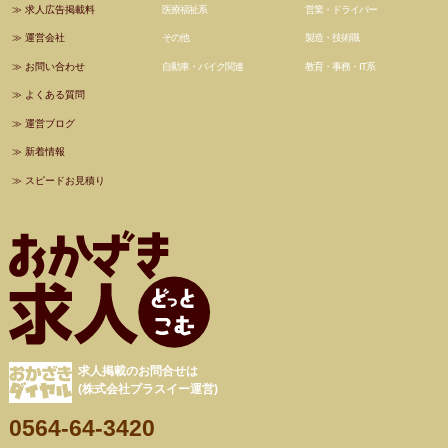
≫
求人広告掲載料
医療福祉系
営業・ドライバー
≫
運営会社
その他
製造・技術職
≫
お問い合わせ
自動車・バイク関連
教育・事務・IT系
≫
よくある質問
≫
運営ブログ
≫
新着情報
≫
スピードお見積り
求人掲載のお問合せは
(株式会社プラスイー運営)
0564-64-3420