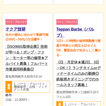
パート・アルバイト
パート・アルバイト
テクア技研
Teppan Barbe（バル
自分の都合に合わせて勤務可能
ブ）
◎30代～50代の方活躍中！
1日3～3.5時間の短時間勤務で家
庭や学校との両立も◎ネイル
【ISO9001取得企業】技術
OK、髪型自由で自分らしく働け
が学べる！ポンプ・ファ
る♪
ン・モーター等の修理★ア
《日・月定休★週2日、3日
ルバイト募集！フルパート
～OK！》ランチタイムorデ
作業員同時募集◎
ィナータイムのみの勤務◎
愛知県岡崎市大樹寺3-9-14
鉄板焼きダイニングでのホ
1. パート・アルバイト：
ールスタッフ募集！
募
機械修理・点検・メンテ
集
ナンス作業
愛知県岡崎市井ノ口新町3-10ラ
給与
フビル103
日給：12,000円～
募
1. パート・アルバイト：