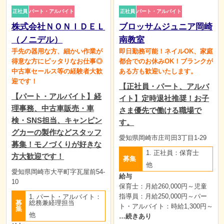
正社員
パート・アルバイト
正社員
パート・アルバイト
株式会社ＮＯＮＩＤＥＬ
ブロッサムジュニア岡崎
（ノニデル）
南教室
手先の器用な方、細かい作業が
即日勤務可能！ネイルOK、家庭
得意な方にピッタリなお仕事◎
都合でのお休みOK！ブランクが
中古車セールス等の経験者大歓
ある方も歓迎いたします。
迎です！
【正社員・パート、アルバ
【パート・アルバイト】経
イト】定時退社推奨！お子
理事務、中古車販売・車
さま優先で働ける職場で
検・SNS担当、キャンピン
す。
グカーの製作などスタッフ
愛知県岡崎市庄司田3丁目1-29
募集！モノづくりが好きな
1. 正社員：保育士
方大歓迎です！
募集
他
愛知県岡崎市大平町字瓦屋前54-
給与
10
保育士：月給260,000円～児童
指導員：月給250,000円～パー
1. パート・アルバイト：
募
総務兼経理担当
ト・アルバイト：時給1,300円～
集
他
…続きあり