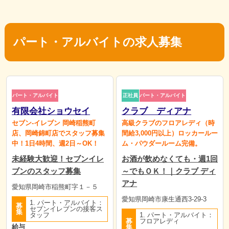
パート・アルバイトの求人募集
パート・アルバイト
正社員
パート・アルバイト
有限会社ショウセイ
クラブ ディアナ
セブン-イレブン 岡崎稲熊町
高級クラブのフロアレディ（時
店、岡崎錦町店でスタッフ募集
間給3,000円以上）ロッカールー
中！1日4時間、週2日～OK！
ム・パウダールーム完備。
未経験大歓迎！セブンイレ
お酒が飲めなくても・週1回
ブンのスタッフ募集
～でもＯＫ！｜クラブ ディ
アナ
愛知県岡崎市稲熊町字１－５
愛知県岡崎市康生通西3-29-3
1. パート・アルバイト：
募
セブンイレブンの接客ス
集
タッフ
1. パート・アルバイト：
募
フロアレディ
給与
集