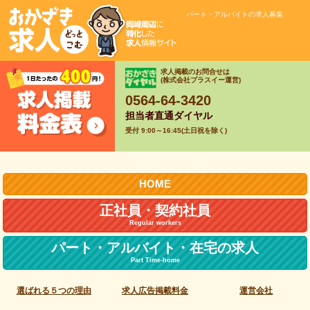
パート・アルバイトの求人募集
求人掲載のお問合せは
(株式会社プラスイー運営)
0564-64-3420
担当者直通ダイヤル
受付 9:00～16:45(土日祝を除く)
HOME
正社員・契約社員
Regular workers
パート・アルバイト・
在宅の求人
Part Time-home
選ばれる５つの理由
求人広告掲載料金
運営会社