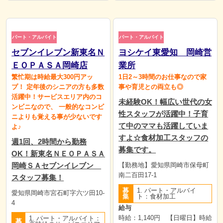
パート・アルバイト
パート・アルバイト
セブンイレブン新東名Ｎ
ヨシケイ東愛知 岡崎営
ＥＯＰＡＳＡ岡崎店
業所
繁忙期は時給最大300円アッ
1日2～3時間のお仕事なので家
プ！ 定年後のシニアの方も多数
事や育児との両立も◎
活躍中！サービスエリア内のコ
未経験OK！幅広い世代の女
ンビニなので、 一般的なコンビ
性スタッフが活躍中！子育
ニよりも覚える事が少ないです
て中のママも活躍していま
よ♪
すよ☆食材加工スタッフの
週1回、2時間から勤務
募集です。
OK！新東名ＮＥＯＰＡＳＡ
岡崎ＳＡセブンイレブン
【勤務地】愛知県岡崎市保母町
南二百田17-1
スタッフ募集！
募
1. パート・アルバイ
愛知県岡崎市宮石町字六ツ田10-
集
ト：食材加工
4
給与
時給：1,140円 【日曜日】時給
1. パート・アルバイト：
募