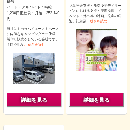
給与
児童発達支援・放課後等デイサー
パート・アルバイト：時給
ビスにおける支援・療育提供、イ
1,200円正社員：月給 252,140
ベント・外出等の計画、児童の送
円～
迎、記録業
…続きを読む
当社はトヨタハイエースをベース
に内装をキャンピングカー仕様に
製作し販売をしている会社です。
全国各地か
…続きを読む
詳細を見る
詳細を見る