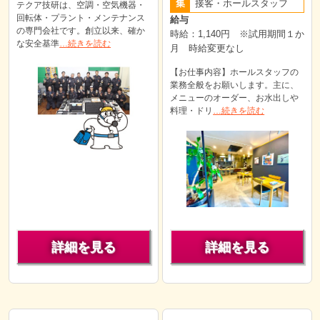
集
接客・ホールスタッフ
テクア技研は、空調・空気機器・
回転体・プラント・メンテナンス
給与
の専門会社です。創立以来、確か
時給：1,140円 ※試用期間１か
な安全基準
…続きを読む
月 時給変更なし
【お仕事内容】ホールスタッフの
業務全般をお願いします。主に、
メニューのオーダー、お水出しや
料理・ドリ
…続きを読む
詳細を見る
詳細を見る